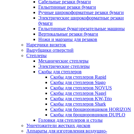
Сабельные резаки бумаги
Гильотинные резаки бумаги
Ручные широкоформатные резаки бумаги
Электрические широкоформатные резаки
бумаги
Гильотинные бумагорезательные машины
Вертикальные резаки бумаги
Ножи и марзаны для резаков
Нарезчики визиток
Вырубщики отверстий
Степлеры
Механические степлеры
Электрические степлеры
Скобы для степлеров
Скобы для степлеров Rapid
Скобы для степлеров Stago
Скобы для степлеров NOVUS
Скобы для степлеров Nagel
Скобы для степлеров KW-Trio
Скобы для степлеров Shark
Скобы для брошюровщиков HORIZON
Скобы для брошюровщиков DUPLO
Головки для степлеров и столы
Уничтожители жестких дисков
Аппараты для изготовления воздушно-