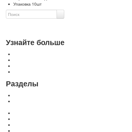
Упаковка 10шт
Расширенный поиск
Узнайте больше
Оплата, доставка, гарантия
Контакты и реквизиты
Свяжитесь с нами
Политика конфиденциальности
Разделы
Переплетные машины Metalbind и C-Bind
Для переплетных машин: аксессуры, расходные
материалы
Расходные материалы МеталБинд (КАНАЛЫ)
Расходные материалы МеталБинд (ОБЛОЖКИ)
Расходные материалы C-BIND (ОБЛОЖКИ)
Расходные материалы easyCOVER (ОБЛОЖКИ)