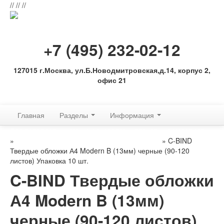
//
//
//
+7 (495) 232-02-12
127015 г.Москва, ул.Б.Новодмитровская,д.14, корпус 2,
офис 21
Обратная связь
Главная
Разделы
Информация
Для переплетных машин: аксессуры, расходные материалы
»
Расходные материалы C-BIND (ОБЛОЖКИ)
» C-BIND
Твердые обложки А4 Modern B (13мм) черные (90-120
листов) Упаковка 10 шт.
C-BIND Твердые обложки
А4 Modern B (13мм)
черные (90-120 листов)