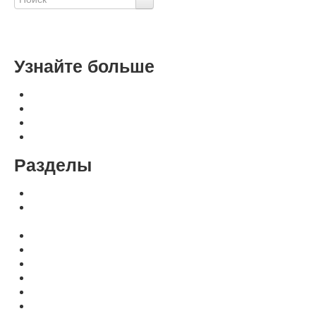
Расширенный поиск
Узнайте больше
Оплата, доставка, гарантия
Контакты и реквизиты
Свяжитесь с нами
Политика конфиденциальности
Разделы
Переплетные машины Metalbind и C-Bind
Для переплетных машин: аксессуры, расходные
материалы
Расходные материалы МеталБинд (КАНАЛЫ)
Расходные материалы МеталБинд (ОБЛОЖКИ)
Расходные материалы C-BIND (ОБЛОЖКИ)
Расходные материалы easyCOVER (ОБЛОЖКИ)
Аксессуары для аппаратов MetalBind, C-BIND
Календарные машины