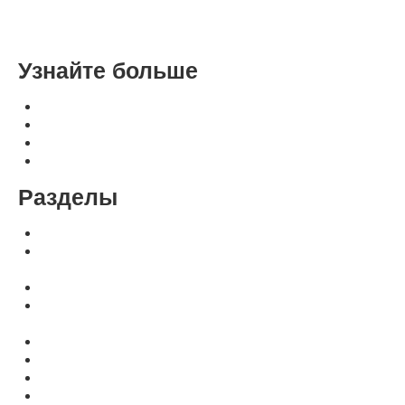
Расширенный поиск
Узнайте больше
Оплата, доставка, гарантия
Контакты и реквизиты
Свяжитесь с нами
Политика конфиденциальности
Разделы
Переплетные машины Metalbind и C-Bind
Для переплетных машин: аксессуры, расходные
материалы
Календарные машины
Оборудование для создания фотокниг и индивидуальных
обложек
Прессы для горячего тиснения
Для тиснения: шрифты, клише, фольга, рамки, наборы
Оборудование для печати фольгой
Термопереплётные машины