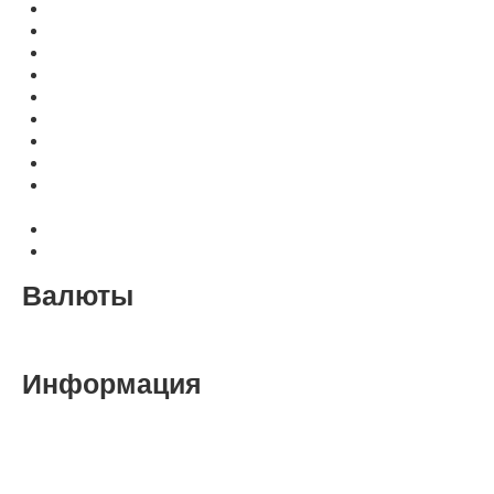
Скобы для степлеров NOVUS
Скобы для степлеров Nagel
Скобы для степлеров KW-Trio
Скобы для степлеров Shark
Скобы для брошюровщиков HORIZON
Скобы для брошюровщиков DUPLO
Головки для степлеров и столы
Уничтожители жестких дисков
Аппараты для изготовления воздушно-пузырьковой
пленки (ВПП)
Ризографы, дупликаторы RONGDA
Расходные материалы для Riso, Duplo, Ricoh
Валюты
Рубль
Доллар
Евро
Информация
Оплата, доставка, гарантия
Контакты и реквизиты
Свяжитесь с нами
Политика конфиденциальности