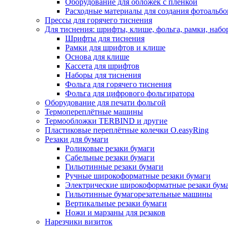
Оборудование для обложек с плёнкой
Расходные материалы для создания фотоальб
Прессы для горячего тиснения
Для тиснения: шрифты, клише, фольга, рамки, набо
Шрифты для тиснения
Рамки для шрифтов и клише
Основа для клише
Кассета для шрифтов
Наборы для тиснения
Фольга для горячего тиснения
Фольга для цифрового фольгиратора
Оборудование для печати фольгой
Термопереплётные машины
Термообложки TERBIND и другие
Пластиковые переплётные колечки O.easyRing
Резаки для бумаги
Роликовые резаки бумаги
Сабельные резаки бумаги
Гильотинные резаки бумаги
Ручные широкоформатные резаки бумаги
Электрические широкоформатные резаки бум
Гильотинные бумагорезательные машины
Вертикальные резаки бумаги
Ножи и марзаны для резаков
Нарезчики визиток