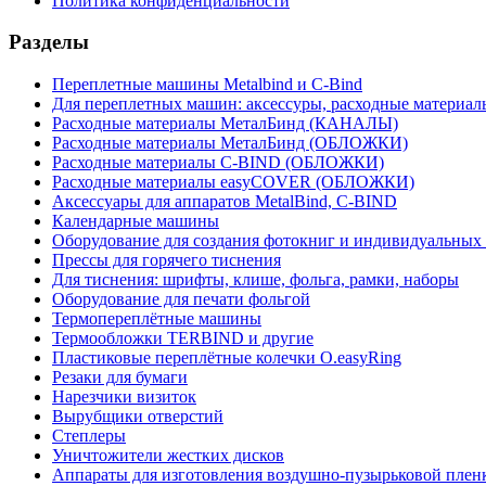
Политика конфиденциальности
Разделы
Переплетные машины Metalbind и C-Bind
Для переплетных машин: аксессуры, расходные материал
Расходные материалы МеталБинд (КАНАЛЫ)
Расходные материалы МеталБинд (ОБЛОЖКИ)
Расходные материалы C-BIND (ОБЛОЖКИ)
Расходные материалы easyCOVER (ОБЛОЖКИ)
Аксессуары для аппаратов MetalBind, C-BIND
Календарные машины
Оборудование для создания фотокниг и индивидуальных
Прессы для горячего тиснения
Для тиснения: шрифты, клише, фольга, рамки, наборы
Оборудование для печати фольгой
Термопереплётные машины
Термообложки TERBIND и другие
Пластиковые переплётные колечки O.easyRing
Резаки для бумаги
Нарезчики визиток
Вырубщики отверстий
Степлеры
Уничтожители жестких дисков
Аппараты для изготовления воздушно-пузырьковой плен