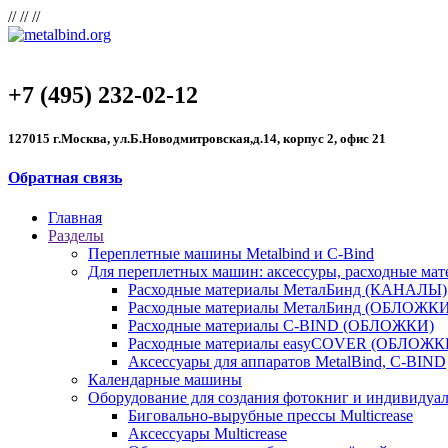
//
//
//
+7 (495) 232-02-12
127015 г.Москва, ул.Б.Новодмитровская,д.14, корпус 2, офис 21
Обратная связь
Главная
Разделы
Переплетные машины Metalbind и C-Bind
Для переплетных машин: аксессуры, расходные ма
Расходные материалы МеталБинд (КАНАЛЫ)
Расходные материалы МеталБинд (ОБЛОЖКИ
Расходные материалы C-BIND (ОБЛОЖКИ)
Расходные материалы easyCOVER (ОБЛОЖК
Аксессуары для аппаратов MetalBind, C-BIND
Календарные машины
Оборудование для создания фотокниг и индивидуа
Биговально-вырубные прессы Multicrease
Аксессуары Multicrease