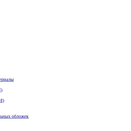
териалы
)
И)
льных обложек