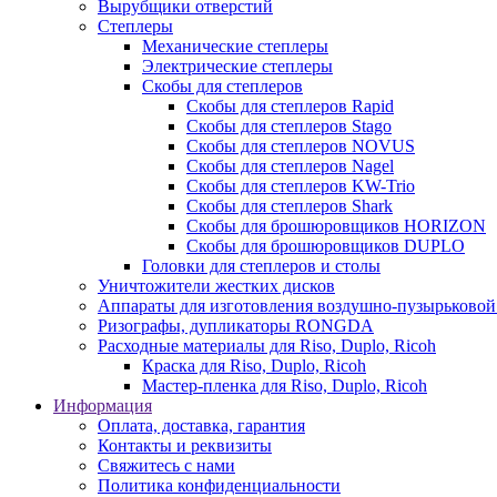
Вырубщики отверстий
Степлеры
Механические степлеры
Электрические степлеры
Скобы для степлеров
Скобы для степлеров Rapid
Скобы для степлеров Stago
Скобы для степлеров NOVUS
Скобы для степлеров Nagel
Скобы для степлеров KW-Trio
Скобы для степлеров Shark
Скобы для брошюровщиков HORIZON
Скобы для брошюровщиков DUPLO
Головки для степлеров и столы
Уничтожители жестких дисков
Аппараты для изготовления воздушно-пузырьково
Ризографы, дупликаторы RONGDA
Расходные материалы для Riso, Duplo, Ricoh
Краска для Riso, Duplo, Ricoh
Мастер-пленка для Riso, Duplo, Ricoh
Информация
Оплата, доставка, гарантия
Контакты и реквизиты
Свяжитесь с нами
Политика конфиденциальности