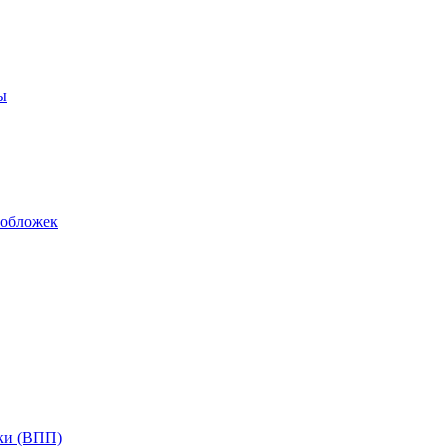
ы
 обложек
ки (ВПП)