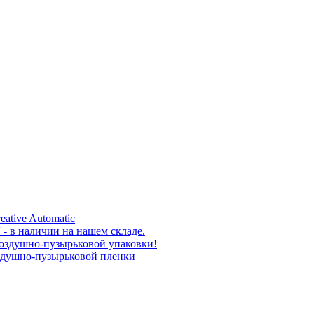
tive Automatic
- в наличии на нашем складе.
воздушно-пузырьковой упаковки!
оздушно-пузырьковой пленки