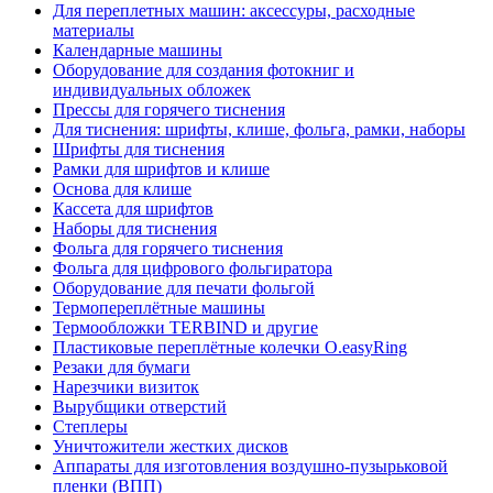
Для переплетных машин: аксессуры, расходные
материалы
Календарные машины
Оборудование для создания фотокниг и
индивидуальных обложек
Прессы для горячего тиснения
Для тиснения: шрифты, клише, фольга, рамки, наборы
Шрифты для тиснения
Рамки для шрифтов и клише
Основа для клише
Кассета для шрифтов
Наборы для тиснения
Фольга для горячего тиснения
Фольга для цифрового фольгиратора
Оборудование для печати фольгой
Термопереплётные машины
Термообложки TERBIND и другие
Пластиковые переплётные колечки O.easyRing
Резаки для бумаги
Нарезчики визиток
Вырубщики отверстий
Степлеры
Уничтожители жестких дисков
Аппараты для изготовления воздушно-пузырьковой
пленки (ВПП)