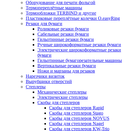
Оборудование для печати фольгой
Термопереплётные машины
Термообложки TERBIND и другие
Пластиковые переплётные колечки O.easyRing
Резаки для бумаги
Роликовые резаки бумаги
Сабельные резаки бумаги
Гильотинные резаки бумаги
Ручные широкоформатные резаки бумаги
Электрические широкоформатные резаки
бумаги
Гильотинные бумагорезательные машины
Вертикальные резаки бумаги
Ножи и марзаны для резаков
Нарезчики визиток
Вырубщики отверстий
Степлеры
Механические степлеры
Электрические степлеры
Скобы для степлеров
Скобы для степлеров Rapid
Скобы для степлеров Stago
Скобы для степлеров NOVUS
Скобы для степлеров Nagel
Скобы для степлеров KW-Trio