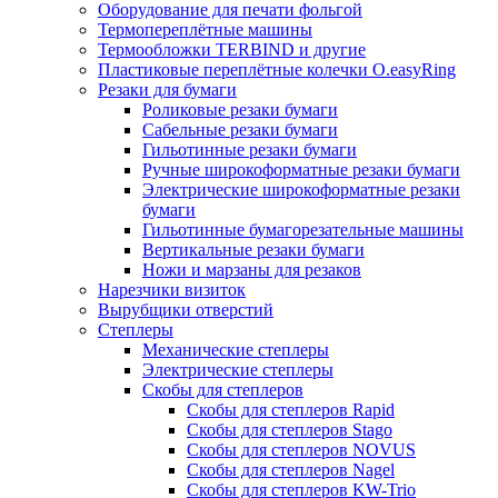
Оборудование для печати фольгой
Термопереплётные машины
Термообложки TERBIND и другие
Пластиковые переплётные колечки O.easyRing
Резаки для бумаги
Роликовые резаки бумаги
Сабельные резаки бумаги
Гильотинные резаки бумаги
Ручные широкоформатные резаки бумаги
Электрические широкоформатные резаки
бумаги
Гильотинные бумагорезательные машины
Вертикальные резаки бумаги
Ножи и марзаны для резаков
Нарезчики визиток
Вырубщики отверстий
Степлеры
Механические степлеры
Электрические степлеры
Скобы для степлеров
Скобы для степлеров Rapid
Скобы для степлеров Stago
Скобы для степлеров NOVUS
Скобы для степлеров Nagel
Скобы для степлеров KW-Trio