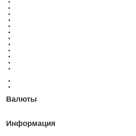
Прессы для горячего тиснения
Для тиснения: шрифты, клише, фольга, рамки, наборы
Оборудование для печати фольгой
Термопереплётные машины
Термообложки TERBIND и другие
Пластиковые переплётные колечки O.easyRing
Резаки для бумаги
Нарезчики визиток
Вырубщики отверстий
Степлеры
Уничтожители жестких дисков
Аппараты для изготовления воздушно-пузырьковой
пленки (ВПП)
Ризографы, дупликаторы RONGDA
Расходные материалы для Riso, Duplo, Ricoh
Валюты
Рубль
Доллар
Евро
Информация
Оплата, доставка, гарантия