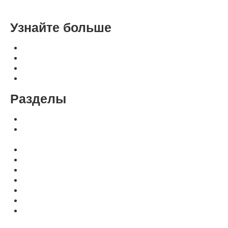
Расширенный поиск
Узнайте больше
Оплата, доставка, гарантия
Контакты и реквизиты
Свяжитесь с нами
Политика конфиденциальности
Разделы
Переплетные машины Metalbind и C-Bind
Для переплетных машин: аксессуры, расходные
материалы
Расходные материалы МеталБинд (КАНАЛЫ)
Расходные материалы МеталБинд (ОБЛОЖКИ)
Расходные материалы C-BIND (ОБЛОЖКИ)
Расходные материалы easyCOVER (ОБЛОЖКИ)
Аксессуары для аппаратов MetalBind, C-BIND
Календарные машины
Оборудование для создания фотокниг и индивидуальных
обложек