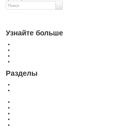
Расширенный поиск
Узнайте больше
Оплата, доставка, гарантия
Контакты и реквизиты
Свяжитесь с нами
Политика конфиденциальности
Разделы
Переплетные машины Metalbind и C-Bind
Для переплетных машин: аксессуры, расходные
материалы
Расходные материалы МеталБинд (КАНАЛЫ)
Расходные материалы МеталБинд (ОБЛОЖКИ)
Расходные материалы C-BIND (ОБЛОЖКИ)
Расходные материалы easyCOVER (ОБЛОЖКИ)
Аксессуары для аппаратов MetalBind, C-BIND