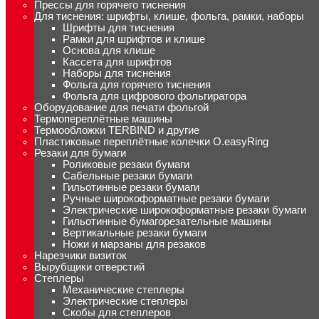
Прессы для горячего тиснения
Для тиснения: шрифты, клише, фольга, рамки, наборы
Шрифты для тиснения
Рамки для шрифтов и клише
Основа для клише
Кассета для шрифтов
Наборы для тиснения
Фольга для горячего тиснения
Фольга для цифрового фольгиратора
Оборудование для печати фольгой
Термопереплётные машины
Термообложки TERBIND и другие
Пластиковые переплётные колечки O.easyRing
Резаки для бумаги
Роликовые резаки бумаги
Сабельные резаки бумаги
Гильотинные резаки бумаги
Ручные широкоформатные резаки бумаги
Электрические широкоформатные резаки бумаги
Гильотинные бумагорезательные машины
Вертикальные резаки бумаги
Ножи и марзаны для резаков
Нарезчики визиток
Вырубщики отверстий
Степлеры
Механические степлеры
Электрические степлеры
Скобы для степлеров