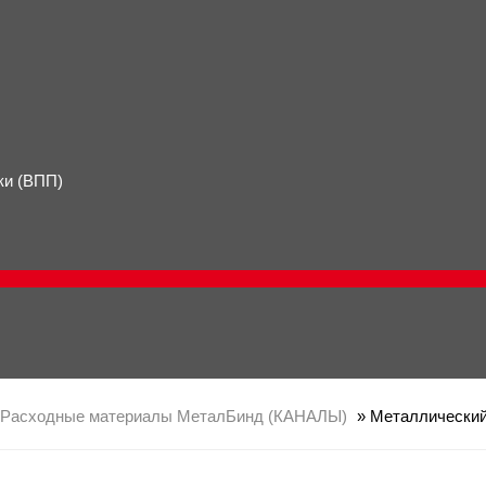
ки (ВПП)
Расходные материалы МеталБинд (КАНАЛЫ)
» Металлический 