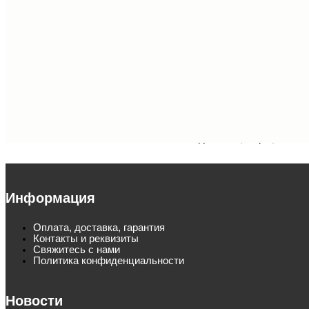
Прессы для горячего
Для тиснения: шрифты
тиснения
клише, фольга, рамки,
наборы
Резаки для бумаги
Нарезчики визиток
Ризографы, дупликаторы
Расходные материалы
RONGDA
для Riso, Duplo, Ricoh
Информация
Оплата, доставка, гарантия
Контакты и реквизиты
Свяжитесь с нами
Политика конфиденциальности
Новости