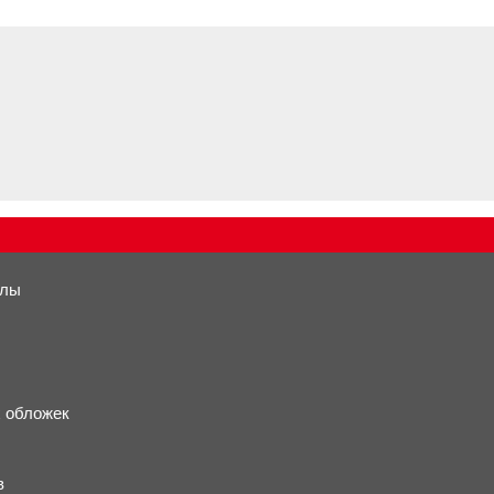
алы
х обложек
в