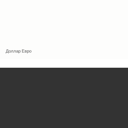
easyCOVER (ОБЛОЖКИ)
аппаратов MetalBind,
BIND
,
Оборудование для
Термопереплётные
печати фольгой
машины
и
Вырубщики отверстий
Степлеры
У
д
Доллар
Евро