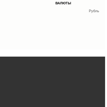
 C-
Оборудование для
ВАЛЮТЫ
создания фотокниг и
индивидуальных обложек
Рубль
Термообложки TERBIND
Пластиковые
 другие
переплётные колечки
O.easyRing
ничтожители жестких
Аппараты для
исков
изготовления воздушно-
пузырьковой пленки
(ВПП)