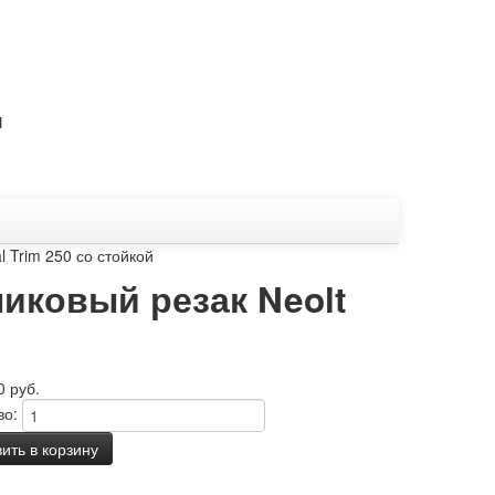
1
 Trim 250 со стойкой
ковый резак Neolt
0 руб.
во:
ить в корзину
опрос о товаре