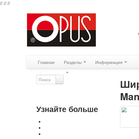
//
//
//
Главная
Разделы
Информация
Резаки для бумаги
»
Ручные широкоформатные резак
Шир
Man
Расширенный поиск
Узнайте больше
Оплата, доставка, гарантия
Контакты и реквизиты
Свяжитесь с нами